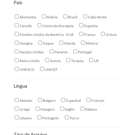
País
Alemanha
Bolivia
Brasil
Cabo Verde
Canadá
Comissão Europeia
Espanha
Estados Unidos da América - EUA
França
Grécia
Hungria
Iraque
Irlanda
México
Nações Unidas
Panamá
Portugal
Reino Unido
Suécia
Turquia
UE
UNESCO
UNICEF
Língua
Alemão
Bulgaro
Espanhol
Francês
Grego
Húngaro
Inglês
Italiano
Lituano
Português
Turco
Tipo de Arquivo