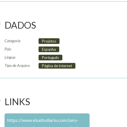
DADOS
Categoria
Projetos
País
Espanha
Língua
Português
Tipo de Arquivo
Página de internet
LINKS
https://www.elsaltodiario.com/zero-