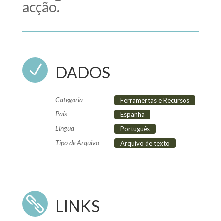
acção.
N
DADOS
Categoria
Ferramentas e Recursos
País
Espanha
Língua
Português
Tipo de Arquivo
Arquivo de texto

LINKS