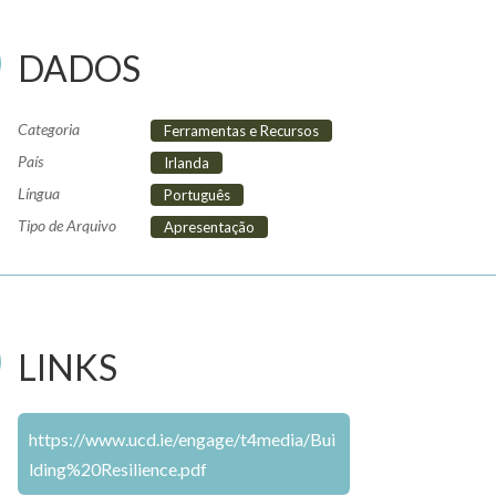
DADOS
Categoria
Ferramentas e Recursos
País
Irlanda
Língua
Português
Tipo de Arquivo
Apresentação
LINKS
https://www.ucd.ie/engage/t4media/Bui
lding%20Resilience.pdf