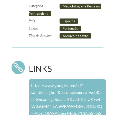
Categoria
Metodologias e Recursos
Pedagogicos
País
Espanha
Língua
Português
Tipo de Arquivo
Arquivo de texto

LINKS
https://www.google.com/url?
sa=t&rct=j&q=&esrc=s&source=web&c
d=3&cad=rja&uact=8&ved=2ahUKEwi
W3pGM4f_kAhWRAWMBHc2OD58Q
FjACegQIARAC&url=https%3A%2F%2