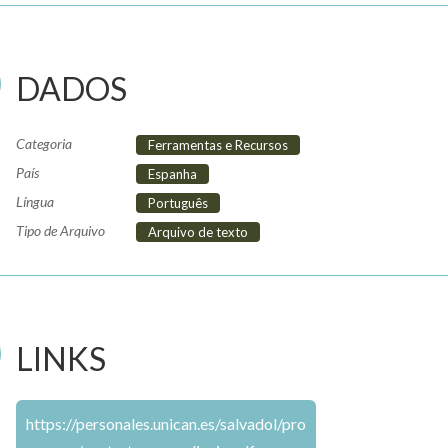
DADOS
Categoria
Ferramentas e Recursos
País
Espanha
Língua
Português
Tipo de Arquivo
Arquivo de texto
LINKS
https://personales.unican.es/salvadol/pro