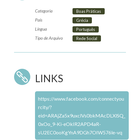
Categoria
Boas Práticas
País
Grécia
Língua
Português
Tipo de Arquivo
Rede Social

LINKS
https://www.facebook.com/connectyou
rcity/?
eid=ARAjZa5x9uxclVs0bkMAcDLXlSQ_
0xOo_9-Ki-eOkIR2APD4aR-
sU2EC0ooKgYnA9DGh7OIW576le-vq