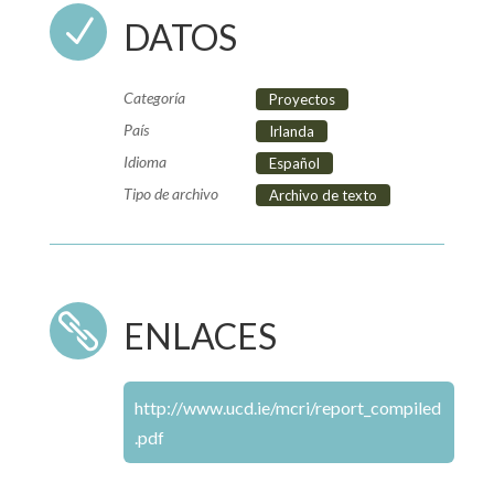
N
DATOS
Categoría
Proyectos
País
Irlanda
Idioma
Español
Tipo de archivo
Archivo de texto

ENLACES
http://www.ucd.ie/mcri/report_compiled
.pdf