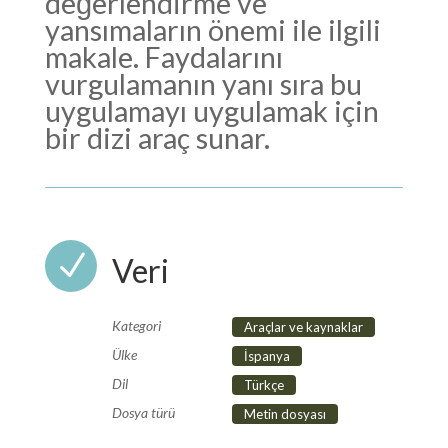
değerlendirme ve
yansımaların önemi ile ilgili
makale. Faydalarını
vurgulamanın yanı sıra bu
uygulamayı uygulamak için
bir dizi araç sunar.
N
Veri
Kategori
Araçlar ve kaynaklar
Ülke
İspanya
Dil
Türkçe
Dosya türü
Metin dosyası