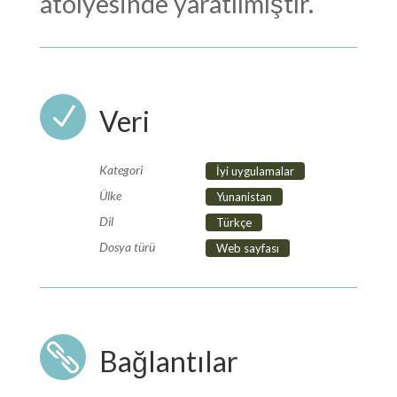
atölyesinde yaratılmıştır.
N
Veri
Kategori
İyi uygulamalar
Ülke
Yunanistan
Dil
Türkçe
Dosya türü
Web sayfası

Bağlantılar