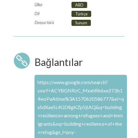
Ülke
ABD
Dil
Türkçe
Dosya türü
Sunum

Bağlantılar
https://www.google.com/search?
sxsrf=ACYBGNRzC_MxxhRk6xe273b1
4wzPaAtInw%3A1570620586777&ei=q
sSdXaeSL4GD8gKZp5jIAQ&q=building
+resilience+among+refugees+and+imm
igrants&oq=building+resilience+of+the
+refug&gs_l=psy-