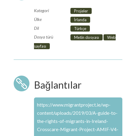
Kategori
Projeler
Ülke
İrlanda
Dil
Türkçe
Dosya türü
Metin dosyası
Web
sayfası

Bağlantılar
https://www.migrantproject.ie/wp-
content/uploads/2019/03/A-guide-to-
the-rights-of-migrants-in-Ireland-
Crosscare-Migrant-Project-AMIF-V4-