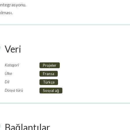
entegrasyonu.
ılması.
Veri
Kategori
Projeler
Ülke
Fransa
Dil
Türkçe
Dosya türü
Sosyal ağ
Bağlantılar