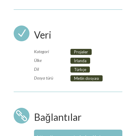
N
Veri
Kategori
Projeler
Ülke
İrlanda
Dil
Türkçe
Dosya türü
Metin dosyası

Bağlantılar