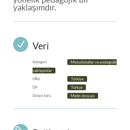
yaklaşımdır.
N
Veri
Kategori
Metodolojiler ve pedagojik
yaklaşımlar
Ülke
Türkiye
Dil
Türkçe
Dosya türü
Metin dosyası