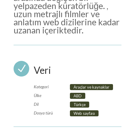
yelpazeden küratörlüğe. ,
uzun metrajlı filmler ve
anlatım web dizilerine kadar
uzanan içeriktedir.
N
Veri
Kategori
Araçlar ve kaynaklar
Ülke
ABD
Dil
Türkçe
Dosya türü
Web sayfası