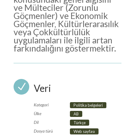
ve Mülteciler (Zorunlu
Göçmenler) ve Ekonomik
Göçmenler, Kültürlerarasılık
veya Çokkültürlülük
uygulamaları ile ilgili artan
farkındalığını göstermektir.
N
Veri
Kategori
Politika belgeleri
Ülke
AB
Dil
Türkçe
Dosya türü
Web sayfası