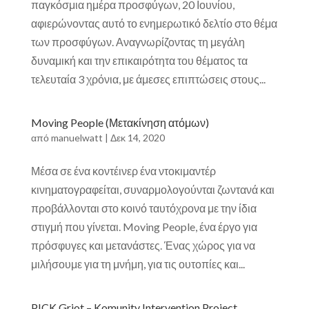
παγκόσμια ημέρα προσφύγων, 20 Ιουνίου,
αφιερώνοντας αυτό το ενημερωτικό δελτίο στο θέμα
των προσφύγων. Αναγνωρίζοντας τη μεγάλη
δυναμική και την επικαιρότητα του θέματος τα
τελευταία 3 χρόνια, με άμεσες επιπτώσεις στους...
Moving People (Μετακίνηση ατόμων)
από
manuelwatt
|
Δεκ 14, 2020
Μέσα σε ένα κοντέινερ ένα ντοκιμαντέρ
κινηματογραφείται, συναρμολογούνται ζωντανά και
προβάλλονται στο κοινό ταυτόχρονα με την ίδια
στιγμή που γίνεται. Moving People, ένα έργο για
πρόσφυγες και μετανάστες. Ένας χώρος για να
μιλήσουμε για τη μνήμη, για τις ουτοπίες και...
PICK Griot – Komunity Intervention Project