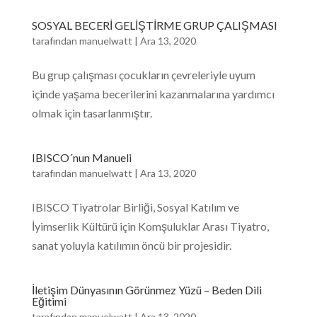
SOSYAL BECERİ GELİŞTİRME GRUP ÇALIŞMASI
tarafından
manuelwatt
|
Ara 13, 2020
Bu grup çalışması çocukların çevreleriyle uyum
içinde yaşama becerilerini kazanmalarına yardımcı
olmak için tasarlanmıştır.
IBISCO´nun Manueli
tarafından
manuelwatt
|
Ara 13, 2020
IBISCO Tiyatrolar Birliği, Sosyal Katılım ve
İyimserlik Kültürü için Komşuluklar Arası Tiyatro,
sanat yoluyla katılımın öncü bir projesidir.
İletişim Dünyasının Görünmez Yüzü – Beden Dili
Eğitimi
tarafından
manuelwatt
|
Ara 13, 2020